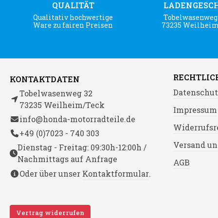
QUALITÄT
LADENGESC
Qualitativ hochwertige
Tobelwasenweg 
Ware zu fairen Preisen
73235 Weilhei
RECHTLIC
KONTAKTDATEN
Datenschut
Tobelwasenweg 32
73235 Weilheim/Teck
Impressum
info@honda-motorradteile.de
Widerrufsr
+49 (0)7023 - 740 303
Versand un
Dienstag - Freitag: 09:30h-12:00h /
Nachmittags auf Anfrage
AGB
Oder über unser
Kontaktformular
.
Vertrag widerrufen