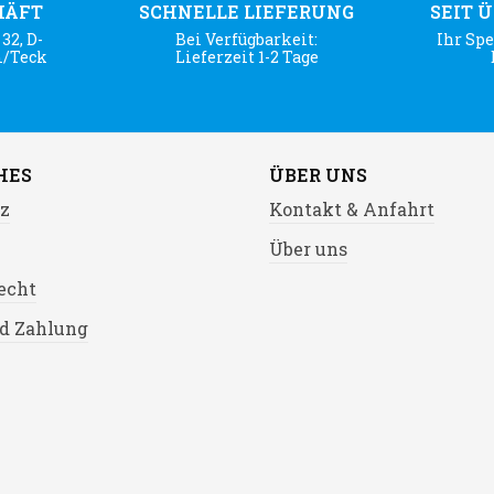
HÄFT
SCHNELLE LIEFERUNG
SEIT 
32, D-
Bei Verfügbarkeit:
Ihr Spe
m/Teck
Lieferzeit 1-2 Tage
HES
ÜBER UNS
z
Kontakt & Anfahrt
Über uns
echt
d Zahlung