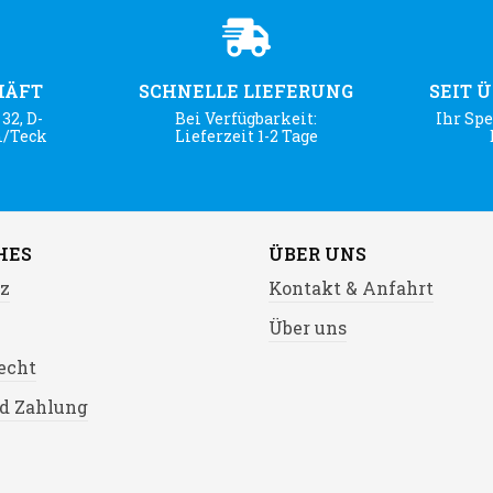
HÄFT
SCHNELLE LIEFERUNG
SEIT 
32, D-
Bei Verfügbarkeit:
Ihr Spe
m/Teck
Lieferzeit 1-2 Tage
HES
ÜBER UNS
z
Kontakt & Anfahrt
Über uns
echt
d Zahlung