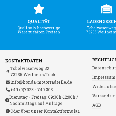
QUALITÄT
LADENGESC
Qualitativ hochwertige
Tobelwasenweg 
Ware zu fairen Preisen
73235 Weilhei
RECHTLIC
KONTAKTDATEN
Datenschut
Tobelwasenweg 32
73235 Weilheim/Teck
Impressum
info@honda-motorradteile.de
Widerrufsr
+49 (0)7023 - 740 303
Versand un
Dienstag - Freitag: 09:30h-12:00h /
Nachmittags auf Anfrage
AGB
Oder über unser
Kontaktformular
.