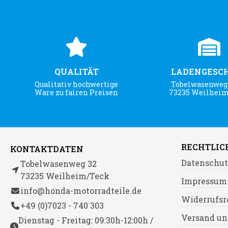
QUALITÄT
LADENGESC
Qualitativ hochwertige
Tobelwasenweg 
Ware zu fairen Preisen
73235 Weilhei
RECHTLIC
KONTAKTDATEN
Datenschut
Tobelwasenweg 32
73235 Weilheim/Teck
Impressum
info@honda-motorradteile.de
Widerrufsr
+49 (0)7023 - 740 303
Versand un
Dienstag - Freitag: 09:30h-12:00h /