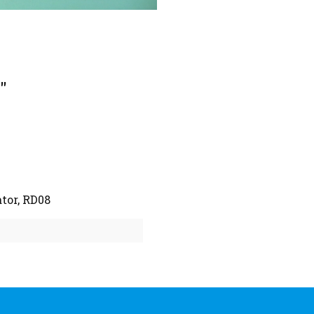
"
tor, RD08