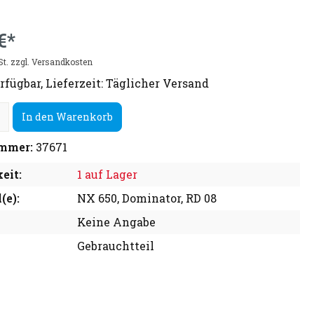
€*
St. zzgl. Versandkosten
rfügbar, Lieferzeit: Täglicher Versand
In den Warenkorb
mmer:
37671
eit:
1 auf Lager
(e):
NX 650, Dominator, RD 08
Keine Angabe
Gebrauchtteil