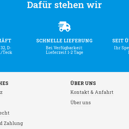
Dafür stehen wir
HÄFT
SCHNELLE LIEFERUNG
SEIT 
32, D-
Bei Verfügbarkeit:
Ihr Spe
m/Teck
Lieferzeit 1-2 Tage
HES
ÜBER UNS
z
Kontakt & Anfahrt
Über uns
echt
d Zahlung