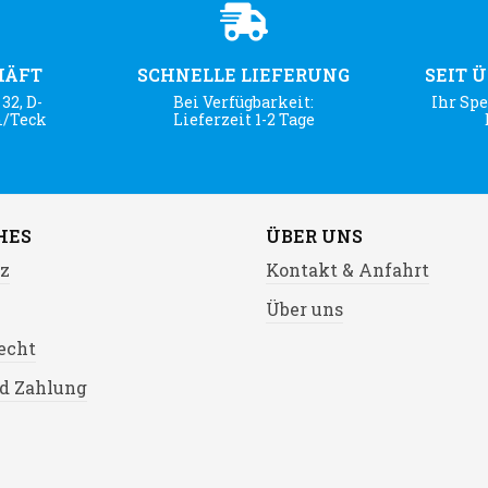
HÄFT
SCHNELLE LIEFERUNG
SEIT 
32, D-
Bei Verfügbarkeit:
Ihr Spe
m/Teck
Lieferzeit 1-2 Tage
HES
ÜBER UNS
z
Kontakt & Anfahrt
Über uns
echt
d Zahlung