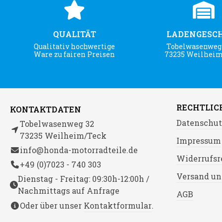
QUALITÄT
LADENGESC
Qualitativ hochwertige
Tobelwasenweg 
Ware zu fairen Preisen
73235 Weilhei
RECHTLIC
KONTAKTDATEN
Datenschut
Tobelwasenweg 32
73235 Weilheim/Teck
Impressum
info@honda-motorradteile.de
Widerrufsr
+49 (0)7023 - 740 303
Versand un
Dienstag - Freitag: 09:30h-12:00h /
Nachmittags auf Anfrage
AGB
Oder über unser
Kontaktformular
.