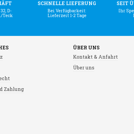
HÄFT
SCHNELLE LIEFERUNG
SEIT 
32, D-
Bei Verfügbarkeit:
Ihr Spe
m/Teck
Lieferzeit 1-2 Tage
HES
ÜBER UNS
z
Kontakt & Anfahrt
Über uns
echt
d Zahlung