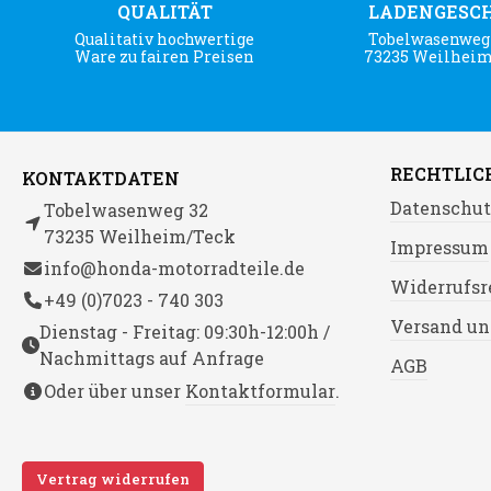
QUALITÄT
LADENGESC
Qualitativ hochwertige
Tobelwasenweg 
Ware zu fairen Preisen
73235 Weilhei
RECHTLIC
KONTAKTDATEN
Datenschut
Tobelwasenweg 32
73235 Weilheim/Teck
Impressum
info@honda-motorradteile.de
Widerrufsr
+49 (0)7023 - 740 303
Versand un
Dienstag - Freitag: 09:30h-12:00h /
Nachmittags auf Anfrage
AGB
Oder über unser
Kontaktformular
.
Vertrag widerrufen