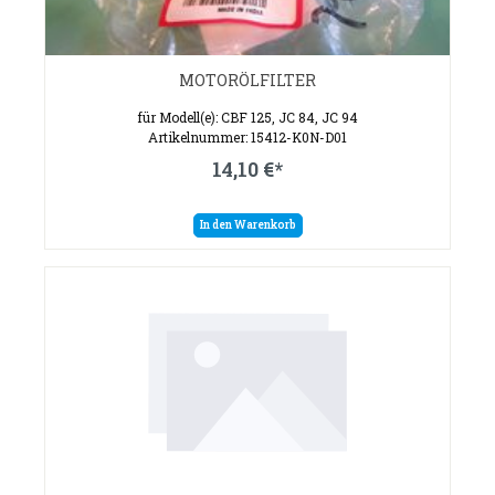
MOTORÖLFILTER
für Modell(e): CBF 125, JC 84, JC 94
Artikelnummer: 15412-K0N-D01
14,10 €*
In den Warenkorb