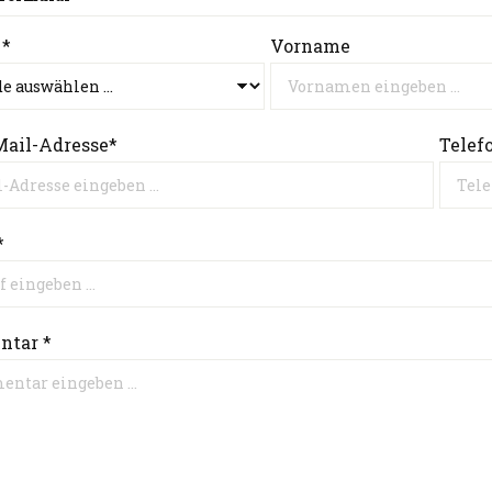
 *
Vorname
Mail-Adresse*
Telef
*
tar *