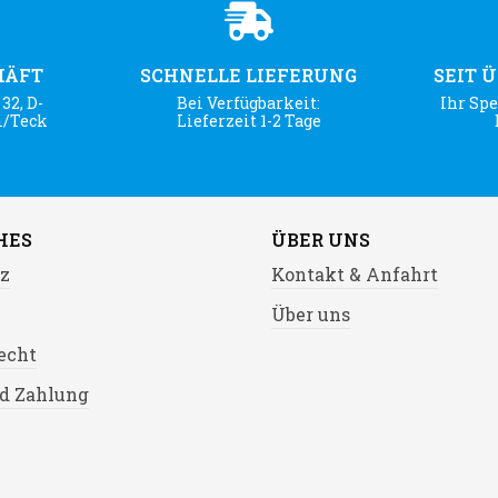
HÄFT
SCHNELLE LIEFERUNG
SEIT 
32, D-
Bei Verfügbarkeit:
Ihr Spe
m/Teck
Lieferzeit 1-2 Tage
HES
ÜBER UNS
z
Kontakt & Anfahrt
Über uns
echt
d Zahlung