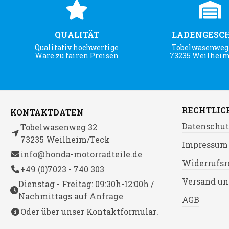
QUALITÄT
LADENGESC
Qualitativ hochwertige
Tobelwasenweg 
Ware zu fairen Preisen
73235 Weilhei
RECHTLIC
KONTAKTDATEN
Datenschut
Tobelwasenweg 32
73235 Weilheim/Teck
Impressum
info@honda-motorradteile.de
Widerrufsr
+49 (0)7023 - 740 303
Versand un
Dienstag - Freitag: 09:30h-12:00h /
Nachmittags auf Anfrage
AGB
Oder über unser
Kontaktformular
.