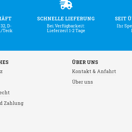
HÄFT
SCHNELLE LIEFERUNG
SEIT 
32, D-
Bei Verfügbarkeit:
Ihr Spe
m/Teck
Lieferzeit 1-2 Tage
HES
ÜBER UNS
z
Kontakt & Anfahrt
Über uns
echt
d Zahlung