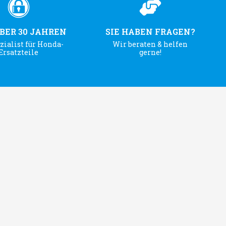
ÜBER 30 JAHREN
SIE HABEN FRAGEN?
zialist für Honda-
Wir beraten & helfen
Ersatzteile
gerne!