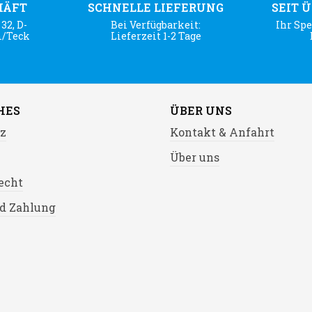
HÄFT
SCHNELLE LIEFERUNG
SEIT 
32, D-
Bei Verfügbarkeit:
Ihr Spe
m/Teck
Lieferzeit 1-2 Tage
HES
ÜBER UNS
z
Kontakt & Anfahrt
Über uns
echt
d Zahlung