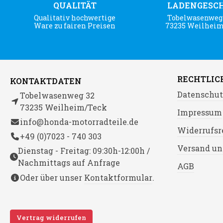
QUALITÄT
LADENGESC
Qualitativ hochwertige
Tobelwasenweg 
Ware zu fairen Preisen
73235 Weilhei
RECHTLIC
KONTAKTDATEN
Datenschut
Tobelwasenweg 32
73235 Weilheim/Teck
Impressum
info@honda-motorradteile.de
Widerrufsr
+49 (0)7023 - 740 303
Versand un
Dienstag - Freitag: 09:30h-12:00h /
Nachmittags auf Anfrage
AGB
Oder über unser
Kontaktformular
.
Vertrag widerrufen