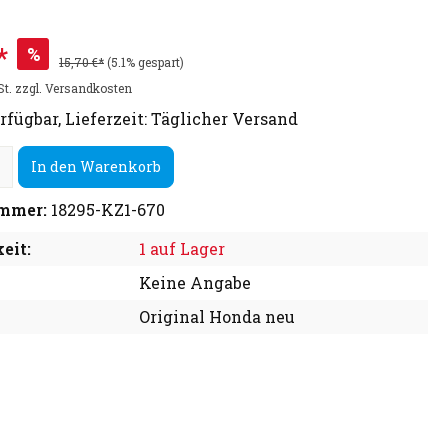
*
%
15,70 €*
(5.1% gespart)
St. zzgl. Versandkosten
rfügbar, Lieferzeit: Täglicher Versand
In den Warenkorb
mmer:
18295-KZ1-670
eit:
1 auf Lager
Keine Angabe
Original Honda neu