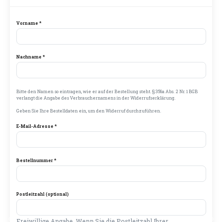
Vorname *
Nachname *
Bitte den Namen so eintragen, wie er auf der Bestellung steht. § 356a Abs. 2 Nr. 1 BGB
verlangt die Angabe des Verbrauchernamens in der Widerrufserklärung.
Geben Sie Ihre Bestelldaten ein, um den Widerruf durchzuführen.
E-Mail-Adresse *
Bestellnummer *
Postleitzahl (optional)
Freiwillige Angabe. Wenn Sie die Postleitzahl Ihrer