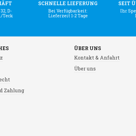
HÄFT
SCHNELLE LIEFERUNG
SEIT 
32, D-
Bei Verfügbarkeit:
Ihr Spe
m/Teck
Lieferzeit 1-2 Tage
HES
ÜBER UNS
z
Kontakt & Anfahrt
Über uns
echt
d Zahlung