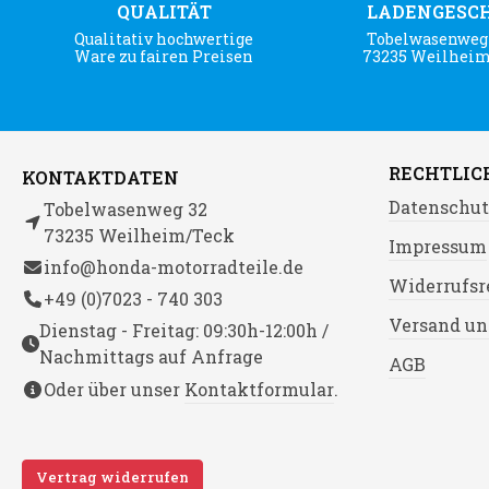
QUALITÄT
LADENGESC
Qualitativ hochwertige
Tobelwasenweg 
Ware zu fairen Preisen
73235 Weilhei
RECHTLIC
KONTAKTDATEN
Datenschut
Tobelwasenweg 32
73235 Weilheim/Teck
Impressum
info@honda-motorradteile.de
Widerrufsr
+49 (0)7023 - 740 303
Versand un
Dienstag - Freitag: 09:30h-12:00h /
Nachmittags auf Anfrage
AGB
Oder über unser
Kontaktformular
.
Vertrag widerrufen