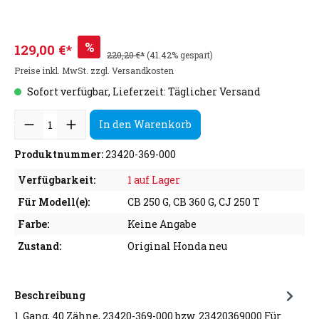
%
129,00 €*
220,20 €*
(41.42% gespart)
Preise inkl. MwSt. zzgl. Versandkosten
Sofort verfügbar, Lieferzeit: Täglicher Versand
In den Warenkorb
Produktnummer:
23420-369-000
Verfügbarkeit:
1 auf Lager
Für Modell(e):
CB 250 G, CB 360 G, CJ 250 T
Farbe:
Keine Angabe
Zustand:
Original Honda neu
Beschreibung
1. Gang, 40 Zähne, 23420-369-000 bzw. 23420369000 Für