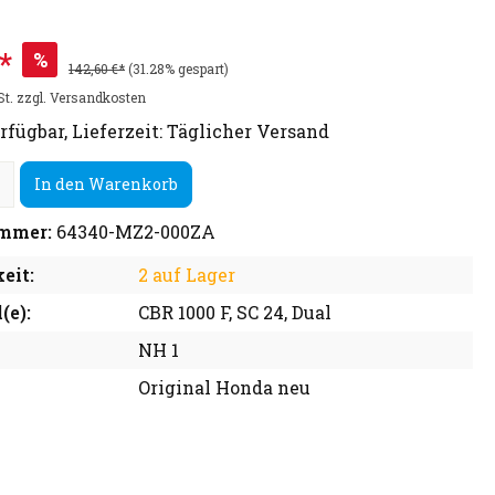
*
%
142,60 €*
(31.28% gespart)
St. zzgl. Versandkosten
rfügbar, Lieferzeit: Täglicher Versand
In den Warenkorb
mmer:
64340-MZ2-000ZA
eit:
2 auf Lager
(e):
CBR 1000 F, SC 24, Dual
NH 1
Original Honda neu