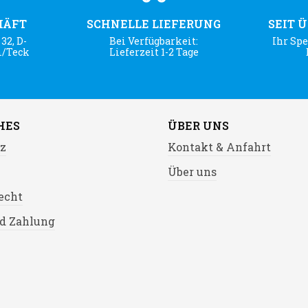
HÄFT
SCHNELLE LIEFERUNG
SEIT 
32, D-
Bei Verfügbarkeit:
Ihr Spe
m/Teck
Lieferzeit 1-2 Tage
HES
ÜBER UNS
z
Kontakt & Anfahrt
Über uns
echt
d Zahlung