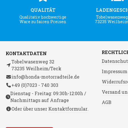
QUALITÄT
LADENGESC
Qualitativ hochwertige
Tobelwasenweg 
Ware zu fairen Preisen
73235 Weilhei
RECHTLIC
KONTAKTDATEN
Datenschut
Tobelwasenweg 32
73235 Weilheim/Teck
Impressum
info@honda-motorradteile.de
Widerrufsr
+49 (0)7023 - 740 303
Versand un
Dienstag - Freitag: 09:30h-12:00h /
Nachmittags auf Anfrage
AGB
Oder über unser
Kontaktformular
.