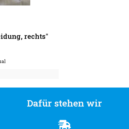
idung, rechts"
ual
Dafür stehen wir