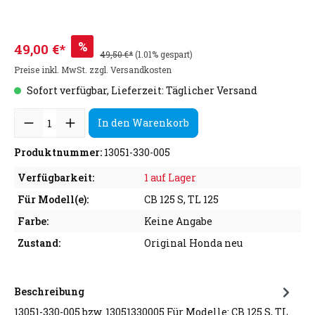
%
49,00 €*
49,50 €*
(1.01% gespart)
Preise inkl. MwSt. zzgl. Versandkosten
Sofort verfügbar, Lieferzeit: Täglicher Versand
In den Warenkorb
Produktnummer:
13051-330-005
Verfügbarkeit:
1 auf Lager
Für Modell(e):
CB 125 S, TL 125
Farbe:
Keine Angabe
Zustand:
Original Honda neu
Beschreibung
13051-330-005 bzw. 13051330005 Für Modelle: CB 125 S, TL