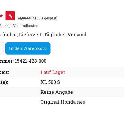
*
%
51,00 €*
(41.18% gespart)
St. zzgl. Versandkosten
rfügbar, Lieferzeit: Täglicher Versand
In den Warenkorb
mmer:
15421-428-000
eit:
1 auf Lager
(e):
XL 500 S
Keine Angabe
Original Honda neu