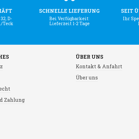
HÄFT
SCHNELLE LIEFERUNG
SEIT 
32, D-
Bei Verfügbarkeit:
Ihr Spe
m/Teck
Lieferzeit 1-2 Tage
HES
ÜBER UNS
z
Kontakt & Anfahrt
Über uns
echt
d Zahlung