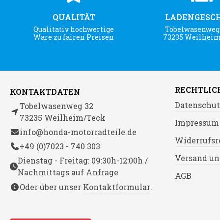
QUALITÄT
LADENGESC
Qualitativ hochwertige
Tobelwasenweg 
Ware zu fairen Preisen
73235 Weilhei
RECHTLIC
KONTAKTDATEN
Datenschut
Tobelwasenweg 32
73235 Weilheim/Teck
Impressum
info@honda-motorradteile.de
Widerrufsr
+49 (0)7023 - 740 303
Versand un
Dienstag - Freitag: 09:30h-12:00h /
Nachmittags auf Anfrage
AGB
Oder über unser
Kontaktformular
.