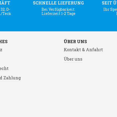
HÄFT
SCHNELLE LIEFERUNG
SEIT 
32, D-
Bei Verfügbarkeit:
Ihr Spe
m/Teck
Lieferzeit 1-2 Tage
HES
ÜBER UNS
z
Kontakt & Anfahrt
Über uns
echt
d Zahlung