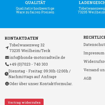
QUALITÄT
LADENGESC
Qualitativ hochwertige
Tobelwasenweg 
Ware zu fairen Preisen
73235 Weilhei
RECHTLIC
KONTAKTDATEN
Datenschut
Tobelwasenweg 32
73235 Weilheim/Teck
Impressum
info@honda-motorradteile.de
Widerrufsr
+49 (0)7023 - 740 303
Versand un
Dienstag - Freitag: 09:30h-12:00h /
Nachmittags auf Anfrage
AGB
Oder über unser
Kontaktformular
.
Vertrag widerrufen